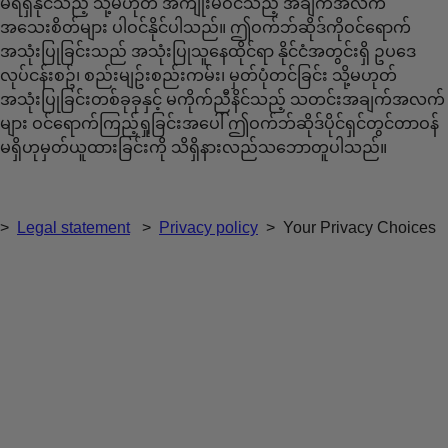
မရရှိနိုင်သည့် သို့မဟုတ် အကျုံးမဝင်သည့် အချက်အလက်
အသေးစိတ်များ ပါဝင်နိုင်ပါသည်။ ဤဝက်ဘ်ဆိုဒ်ကိုဝင်ရောက်
အသုံးပြုခြင်းသည် အသုံးပြုသူနေထိုင်ရာ နိုင်ငံအတွင်းရှိ ဥပဒေ
လုပ်ငန်းစဥ်၊ စည်းမျဥ်းစည်းကမ်း၊ မှတ်ပုံတင်ခြင်း သို့မဟုတ်
အသုံးပြုခြင်းတစ်ခုခုနှင့် မကိုက်ညီနိင်သည့် သတင်းအချက်အလက်
များ ဝင်ရောက်ကြည့်ရှုခြင်းအပေါ် ဤဝက်ဘ်ဆိုဒ်ပိုင်ရှင်တွင်တာဝန်
မရှိဟုမှတ်ယူထားခြင်းကို သိရှိနားလည်သဘောတူပါသည်။
>
Legal statement
>
Privacy policy
>
Your Privacy Choices