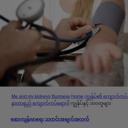
Me and my kidneys
Burmese
Home
ကျွန်ုပ်၏ ကျောက်ကပ်
နာတာရှည် ကျောက်ကပ်ရောဂါ
ကျွန်ုပ်နှင့် ဘဝတူများ
ဆေးကျန်းမာရေး သတင်းအချက်အလက်