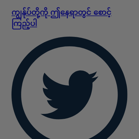
ကျွန်ုပ်တို့ကို ဤနေရာတွင် စောင့်
ကြည့်ပါ