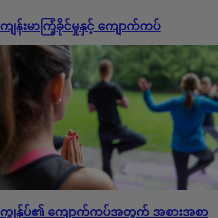
ကျန်းမာကြံ့ခိုင်မှုနှင့် ကျောက်ကပ်
ကျွန်ုပ်၏ ကျောက်ကပ်အတွက် အစားအစာ