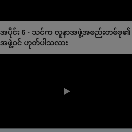
0:00 / 2:17
အပိုင်း 6 - သင်က လူနာအဖွဲ့အစည်းတစ်ခု၏
အဖွဲ့ဝင် ဟုတ်ပါသလား
0:00 / 0:45