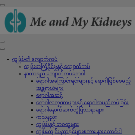
ကျွန်ုပ်၏ ကျောက်ကပ်
ကျန်းမာကြံ့ခိုင်မှုနှင့် ကျောက်ကပ်
နာတာရှည် ကျောက်ကပ်ရောဂါ
ရောဂါအကြောင်းရင်းများနှင့် ရောဂါဖြစ်စေမည့်
အန္တရာယ်များ
ရောဂါအဆင့်
ရောဂါလက္ခဏာများနှင့် ရောဂါအမည်တပ်ခြင်း
ရောဂါနောက်ဆက်တွဲပြဿနာများ
ကုသနည်း
ကျွန်ုပ်နှင့် ဘဝတူများ
ကျွမ်းကျင်ပညာရှင်များစကား နားထောင်ပါ