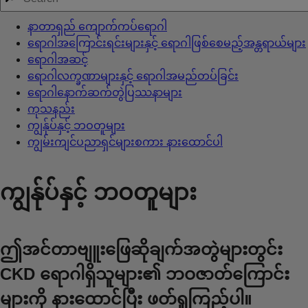
နာတာရှည် ကျောက်ကပ်ရောဂါ
ရောဂါအကြောင်းရင်းများနှင့် ရောဂါဖြစ်စေမည့်အန္တရာယ်များ
ရောဂါအဆင့်
ရောဂါလက္ခဏာများနှင့် ရောဂါအမည်တပ်ခြင်း
ရောဂါနောက်ဆက်တွဲပြဿနာများ
ကုသနည်း
ကျွန်ုပ်နှင့် ဘဝတူများ
ကျွမ်းကျင်ပညာရှင်များစကား နားထောင်ပါ
ကျွန်ုပ်နှင့် ဘဝတူများ
ဤအင်တာဗျူးဖြေဆိုချက်အတွဲများတွင်း
CKD ရောဂါရှိသူများ၏ ဘဝဇာတ်ကြောင်း
များကို နားထောင်ပြီး ဖတ်ရှုကြည့်ပါ။