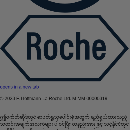
opens in a new tab
© 2023 F. Hoffmann-La Roche Ltd. M-MM-00000319
ဤဝက်ဘ်ဆိုဒ်တွင် စာဖတ်ရှုသူပေါင်းစုံအတွက် ရည်ရွယ်ထားသည့်
သတင်းအချက်အလက်များ ပါဝင်ပြီး တနည်းအားဖြင့် သင့်နိုင်ငံတွင်