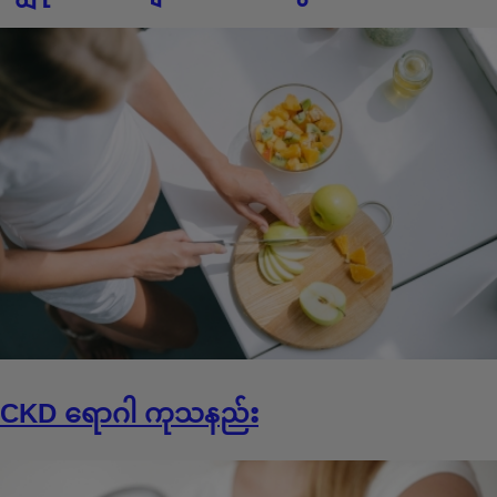
CKD ရောဂါ ကုသနည်း