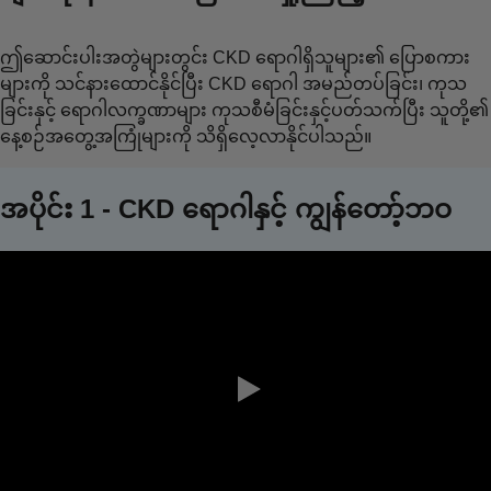
ဤဆောင်းပါးအတွဲများတွင်း CKD ရောဂါရှိသူများ၏ ပြောစကား
များကို သင်နားထောင်နိုင်ပြီး CKD ရောဂါ အမည်တပ်ခြင်း၊ ကုသ
ခြင်းနှင့် ရောဂါလက္ခဏာများ ကုသစီမံခြင်းနှင့်ပတ်သက်ပြီး သူတို့၏
နေ့စဉ်အတွေ့အကြုံများကို သိရှိလေ့လာနိုင်ပါသည်။
အပိုင်း 1 - CKD ရောဂါနှင့် ကျွန်တော့်ဘဝ