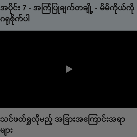
အပိုင်း 7 - အကြံပြုချက်တချို့ - မိမိကိုယ်ကို
ဂရုစိုက်ပါ
0:00 / 1:40
သင်ဖတ်ရှုလိုမည့် အခြားအကြောင်းအရာ
များ