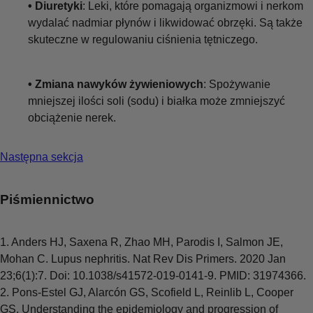
• Diuretyki
: Leki, które pomagają organizmowi i nerkom
wydalać nadmiar płynów i likwidować obrzęki. Są także
skuteczne w regulowaniu ciśnienia tętniczego.
• Zmiana nawyków żywieniowych
: Spożywanie
mniejszej ilości soli (sodu) i białka może zmniejszyć
obciążenie nerek.
Następna sekcja
Piśmiennictwo
1. Anders HJ, Saxena R, Zhao MH, Parodis I, Salmon JE,
Mohan C. Lupus nephritis. Nat Rev Dis Primers. 2020 Jan
23;6(1):7. Doi: 10.1038/s41572-019-0141-9. PMID: 31974366.
2. Pons-Estel GJ, Alarcón GS, Scofield L, Reinlib L, Cooper
GS. Understanding the epidemiology and progression of