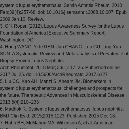
systemic lupus erythematosus. Semin Arthritis Rheum. 2010
Feb;39(4):257-68. doi: 10.1016/j.semarthrit.2008.10.007. Epub
2009 Jan 10. Review.
3. GfK Roper. (2012). Lupus Awareness Survey for the Lupus
Foundation of America [Executive Summary Report].
Washington, DC.
4. Hong WANG, Yi-le REN, Jun CHANG, Luo GU, Ling-Yun
SUN. A Systematic Review and Meta-analysis of Prevalence of
Biopsy-Proven Lupus Nephritis
Arch Rheumatol. 2018 Mar; 33(1): 17–25. Published online
2017 Jul 25. doi: 10.5606/ArchRheumatol.2017.6127
5. Liu CC, Kao AH, Manzi S, Ahearn JM. Biomarkers in
systemic lupus erythematosus: challenges and prospects for
the future. Therapeutic Advances in Musculoskeletal Disease.
2013;5(4):210–233
6. Madhok R. Systemic lupus erythematosus: lupus nephritis.
BMJ Clin Evid. 2015;2015:1123. Published 2015 Dec 18.
7. Hahn BH, McMahon MA, Wilkinson A, et al. American