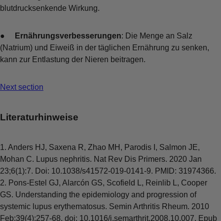
blutdrucksenkende Wirkung.
●
Ernährungsverbesserungen
: Die Menge an Salz
(Natrium) und Eiweiß in der täglichen Ernährung zu senken,
kann zur Entlastung der Nieren beitragen.
Next section
Literaturhinweise
1. Anders HJ, Saxena R, Zhao MH, Parodis I, Salmon JE,
Mohan C. Lupus nephritis. Nat Rev Dis Primers. 2020 Jan
23;6(1):7. Doi: 10.1038/s41572-019-0141-9. PMID: 31974366.
2. Pons-Estel GJ, Alarcón GS, Scofield L, Reinlib L, Cooper
GS. Understanding the epidemiology and progression of
systemic lupus erythematosus. Semin Arthritis Rheum. 2010
Feb;39(4):257-68. doi: 10.1016/j.semarthrit.2008.10.007. Epub