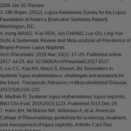
2009 Jan 10. Review.
3. GfK Roper. (2012). Lupus Awareness Survey for the Lupus
Foundation of America [Executive Summary Report].
Washington, DC.
4. Hong WANG, Yi-le REN, Jun CHANG, Luo GU, Ling-Yun
SUN. A Systematic Review and Meta-analysis of Prevalence of
Biopsy-Proven Lupus Nephritis
Arch Rheumatol. 2018 Mar; 33(1): 17–25. Published online
2017 Jul 25. doi: 10.5606/ArchRheumatol.2017.6127
5. Liu CC, Kao AH, Manzi S, Ahearn JM. Biomarkers in
systemic lupus erythematosus: challenges and prospects for
the future. Therapeutic Advances in Musculoskeletal Disease.
2013;5(4):210–233
6. Madhok R. Systemic lupus erythematosus: lupus nephritis.
BMJ Clin Evid. 2015;2015:1123. Published 2015 Dec 18.
7. Hahn BH, McMahon MA, Wilkinson A, et al. American
College of Rheumatology guidelines for screening, treatment,
and management of lupus nephritis. Arthritis Care Res.